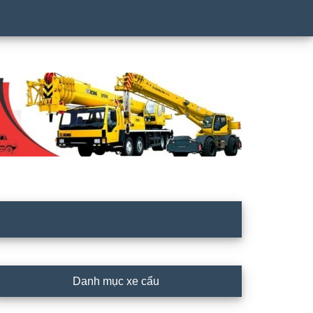
rimary
Danh mục xe cẩu
idebar