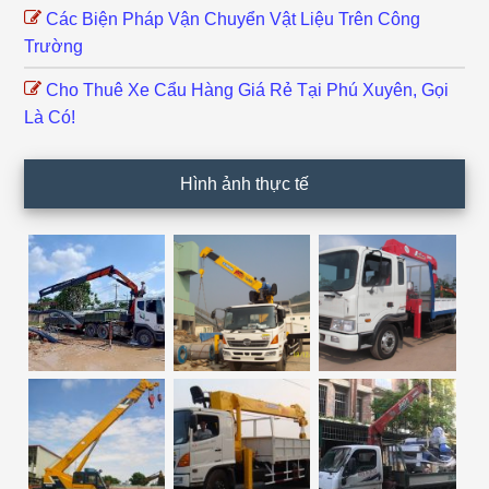
Các Biện Pháp Vận Chuyển Vật Liệu Trên Công
Trường
Cho Thuê Xe Cẩu Hàng Giá Rẻ Tại Phú Xuyên, Gọi
Là Có!
Hình ảnh thực tế